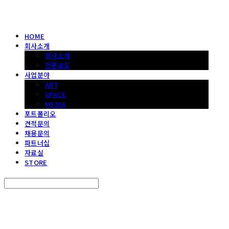
HOME
회사소개
회사소개
언론보도
사업분야
ART
SPACE
MEDIA
포트폴리오
견적문의
채용문의
파트너십
자료실
STORE
Search
검색
Log In
로그인
Cart
장바구니