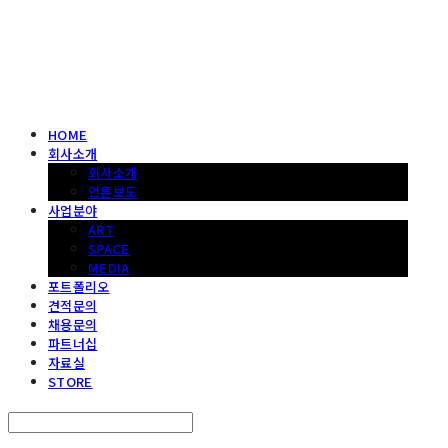
헤파이스토스웍스 조형물 전문 기업
HOME
회사소개
회사소개
언론보도
사업분야
ART
SPACE
MEDIA
포트폴리오
견적문의
채용문의
파트너십
자료실
STORE
Search
검색