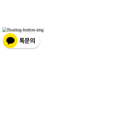
이메일: hworks82@gmail.com
주소: 경기도 화성시 팔탄면 서해로 1322-10 1동, 2동 | 사업자등록번호:
297-86-01155
| 통신판매:
제
2023-화성팔탄-0093호
| 호스팅제공자: (주)식스샵