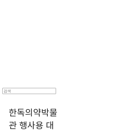
헤파이스토스웍스 조형물 전문 기업
한독의약박물
관 행사용 대