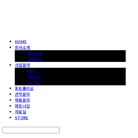
헤파이스토스웍스 조형물 전문 기업
HOME
회사소개
회사소개
언론보도
사업분야
ART
SPACE
MEDIA
포트폴리오
견적문의
채용문의
파트너십
자료실
STORE
Search
검색