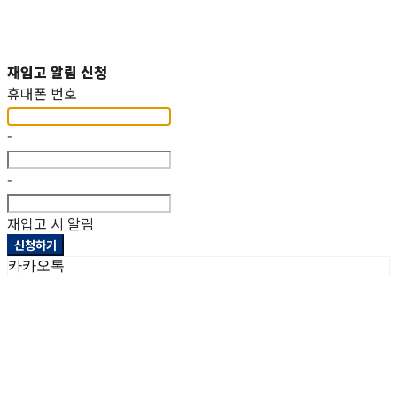
재입고 알림 신청
휴대폰 번호
-
-
재입고 시 알림
신청하기
카카오톡
상호: 헤파이스토스웍스주식회사 | 대표: 이두희 | 개인정보관리책임자: 이두희 | 전화: 070-8098-2099 |
이메일: hworks82@gmail.com
주소: 경기도 화성시 팔탄면 서해로 1322-10 1동, 2동 | 사업자등록번호:
297-86-01155
| 통신판매:
제
2023-화성팔탄-0093호
| 호스팅제공자: (주)식스샵