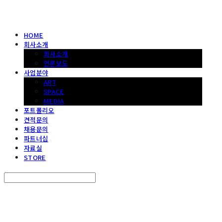
HOME
회사소개
회사소개
언론보도
사업분야
ART
SPACE
MEDIA
포트폴리오
견적문의
채용문의
파트너십
자료실
STORE
Search
검색
Log In
로그인
Cart
장바구니