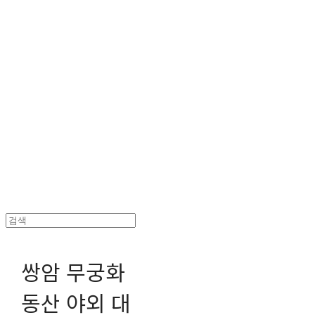
헤파이스토스웍스 조형물 전문 기업
쌍암 무궁화
동산 야외 대