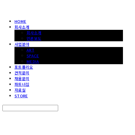
HOME
회사소개
회사소개
언론보도
사업분야
ART
SPACE
MEDIA
포트폴리오
견적문의
채용문의
파트너십
자료실
STORE
Search
검색
Log In
로그인
Cart
장바구니