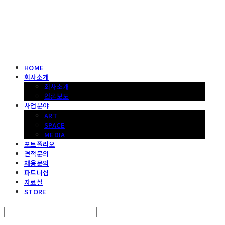
헤파이스토스웍스 조형물 전문 기업
HOME
회사소개
회사소개
언론보도
사업분야
ART
SPACE
MEDIA
포트폴리오
견적문의
채용문의
파트너십
자료실
STORE
Search
검색