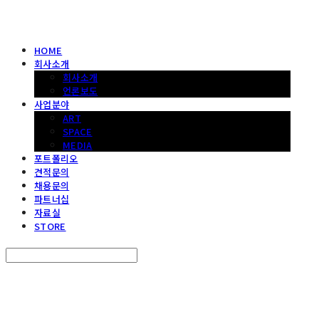
HOME
회사소개
회사소개
언론보도
사업분야
ART
SPACE
MEDIA
포트폴리오
견적문의
채용문의
파트너십
자료실
STORE
Search
검색
Log In
로그인
Cart
장바구니