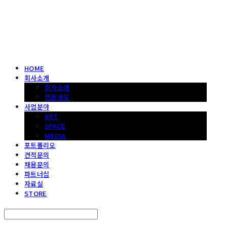
헤파이스토스웍스 조형물 전문 기업
HOME
회사소개
회사소개
언론보도
사업분야
ART
SPACE
MEDIA
포트폴리오
견적문의
채용문의
파트너십
자료실
STORE
Search
검색