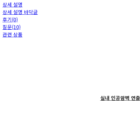
상세 설명
상세 설명 바닥글
후기(0)
질문(10)
관련 상품
실내 인공암벽 연