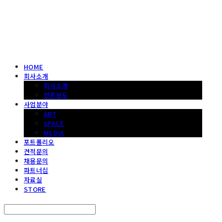
헤파이스토스웍스 조형물 전문 기업
HOME
회사소개
회사소개
언론보도
사업분야
ART
SPACE
MEDIA
포트폴리오
견적문의
채용문의
파트너십
자료실
STORE
Search
검색