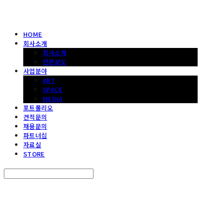
HOME
회사소개
회사소개
언론보도
사업분야
ART
SPACE
MEDIA
포트폴리오
견적문의
채용문의
파트너십
자료실
STORE
Search
검색
Log In
로그인
Cart
장바구니