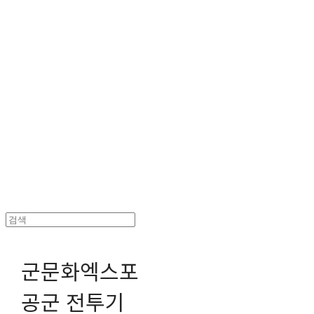
헤파이스토스웍스 조형물 전문 기업
군문화엑스포
공군 전투기