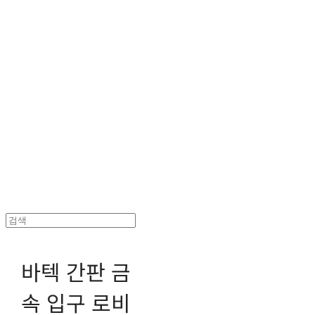
헤파이스토스웍스 조형물 전문 기업
바텍 간판 금
속 입구 로비