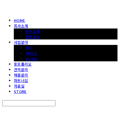
HOME
회사소개
회사소개
언론보도
사업분야
ART
SPACE
MEDIA
포트폴리오
견적문의
채용문의
파트너십
자료실
STORE
Search
검색
Log In
로그인
Cart
장바구니