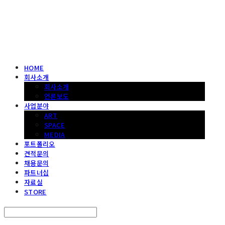
헤파이스토스웍스 조형물 전문 기업
HOME
회사소개
회사소개
언론보도
사업분야
ART
SPACE
MEDIA
포트폴리오
견적문의
채용문의
파트너십
자료실
STORE
Search
검색