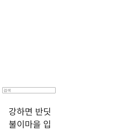
헤파이스토스웍스 조형물 전문 기업
강하면 반딧
불이마을 입