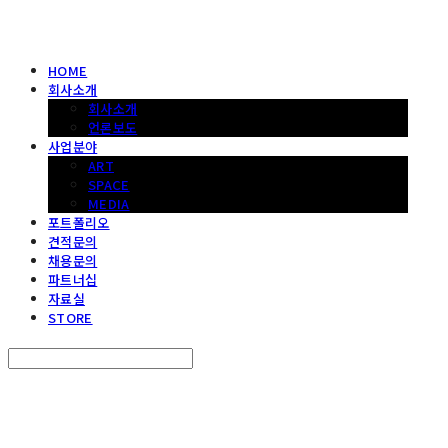
HOME
회사소개
회사소개
언론보도
사업분야
ART
SPACE
MEDIA
포트폴리오
견적문의
채용문의
파트너십
자료실
STORE
Search
검색
Log In
로그인
Cart
장바구니