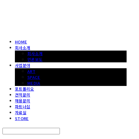
헤파이스토스웍스 조형물 전문 기업
HOME
회사소개
회사소개
언론보도
사업분야
ART
SPACE
MEDIA
포트폴리오
견적문의
채용문의
파트너십
자료실
STORE
Search
검색