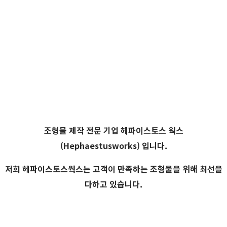
#인형조형물#패브릭조형물#대형조형물#솜이조형물#마스코트
조형물#산청군조형물
조형물 제작 전문 기업
헤파이스토스 웍스
(Hephaestusworks) 입니다.
저희 헤파이스토스웍스는 고객이 만족하는 조형물을 위해 최선을
다하고 있습니다.