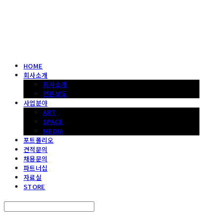
헤파이스토스웍스 조형물 전문 기업
HOME
회사소개
회사소개
언론보도
사업분야
ART
SPACE
MEDIA
포트폴리오
견적문의
채용문의
파트너십
자료실
STORE
Search
검색