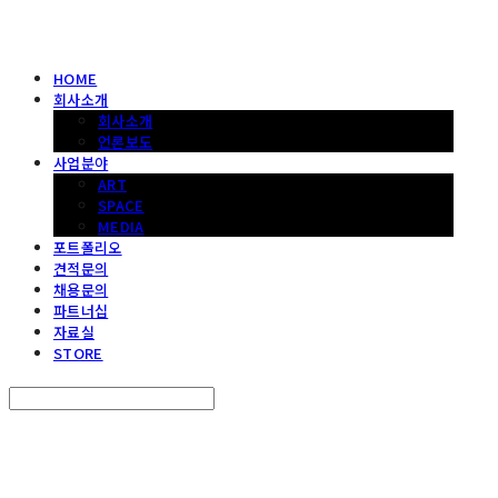
HOME
회사소개
회사소개
언론보도
사업분야
ART
SPACE
MEDIA
포트폴리오
견적문의
채용문의
파트너십
자료실
STORE
Search
검색
Log In
로그인
Cart
장바구니