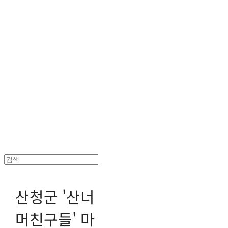
헤파이스토스웍스 조형물 전문 기업
산청군 '산너
머친구들' 마