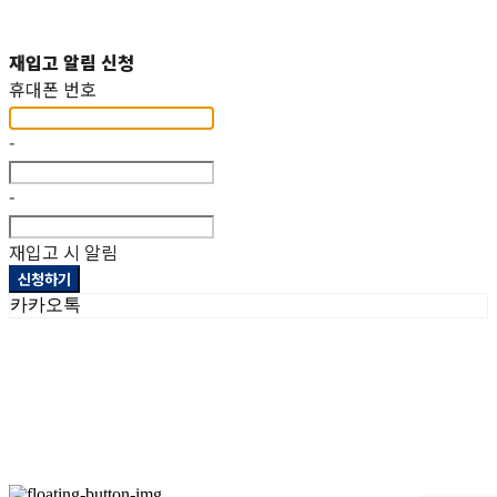
재입고 알림 신청
휴대폰 번호
-
-
재입고 시 알림
신청하기
카카오톡
상호: 헤파이스토스웍스주식회사 | 대표: 이두희 | 개인정보관리책임자: 이두희 | 전화: 070-8098-2099 |
이메일: hworks82@gmail.com
주소: 경기도 화성시 팔탄면 서해로 1322-10 1동, 2동 | 사업자등록번호:
297-86-01155
| 통신판매:
제
2023-화성팔탄-0093호
| 호스팅제공자: (주)식스샵