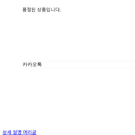
품절된 상품입니다.
카카오톡
상세 설명 머리글