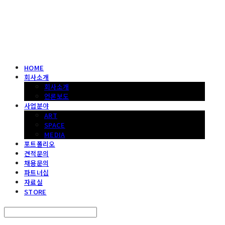
헤파이스토스웍스 조형물 전문 기업
HOME
회사소개
회사소개
언론보도
사업분야
ART
SPACE
MEDIA
포트폴리오
견적문의
채용문의
파트너십
자료실
STORE
Search
검색