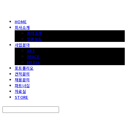
HOME
회사소개
회사소개
언론보도
사업분야
ART
SPACE
MEDIA
포트폴리오
견적문의
채용문의
파트너십
자료실
STORE
Search
검색
Log In
로그인
Cart
장바구니