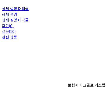
상세 설명 머리글
상세 설명
상세 설명 바닥글
후기(0)
질문(10)
관련 상품
보령시 파크골프 커스텀