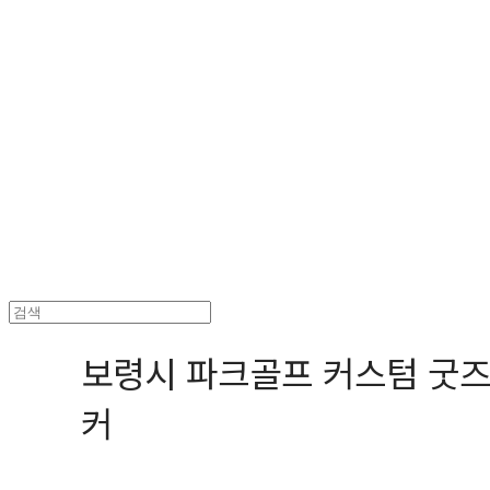
헤파이스토스웍스 조형물 전문 기업
보령시 파크골프 커스텀 굿즈
커