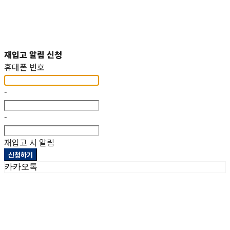
재입고 알림 신청
휴대폰 번호
-
-
재입고 시 알림
신청하기
카카오톡
상호: 헤파이스토스웍스주식회사 | 대표: 이두희 | 개인정보관리책임자: 이두희 | 전화: 070-8098-2099 |
이메일: hworks82@gmail.com
주소: 경기도 화성시 팔탄면 서해로 1322-10 1동, 2동 | 사업자등록번호:
297-86-01155
| 통신판매:
제
2023-화성팔탄-0093호
| 호스팅제공자: (주)식스샵