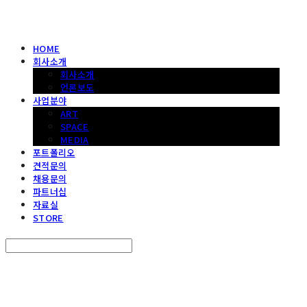
HOME
회사소개
회사소개
언론보도
사업분야
ART
SPACE
MEDIA
포트폴리오
견적문의
채용문의
파트너십
자료실
STORE
Search
검색
Log In
로그인
Cart
장바구니