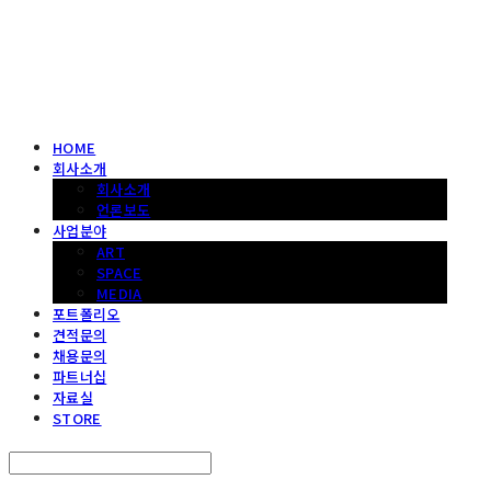
헤파이스토스웍스 조형물 전문 기업
HOME
회사소개
회사소개
언론보도
사업분야
ART
SPACE
MEDIA
포트폴리오
견적문의
채용문의
파트너십
자료실
STORE
Search
검색