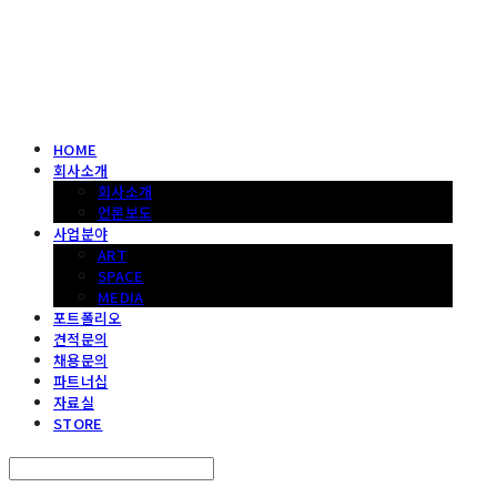
헤파이스토스웍스 조형물 전문 기업
HOME
회사소개
회사소개
언론보도
사업분야
ART
SPACE
MEDIA
포트폴리오
견적문의
채용문의
파트너십
자료실
STORE
Search
검색