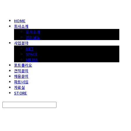
HOME
회사소개
회사소개
언론보도
사업분야
ART
SPACE
MEDIA
포트폴리오
견적문의
채용문의
파트너십
자료실
STORE
Search
검색
Log In
로그인
Cart
장바구니