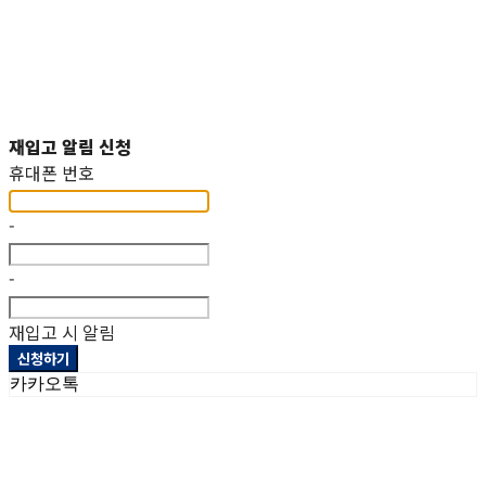
재입고 알림 신청
휴대폰 번호
-
-
재입고 시 알림
신청하기
카카오톡
상호: 헤파이스토스웍스주식회사 | 대표: 이두희 | 개인정보관리책임자: 이두희 | 전화: 070-8098-2099 |
이메일: hworks82@gmail.com