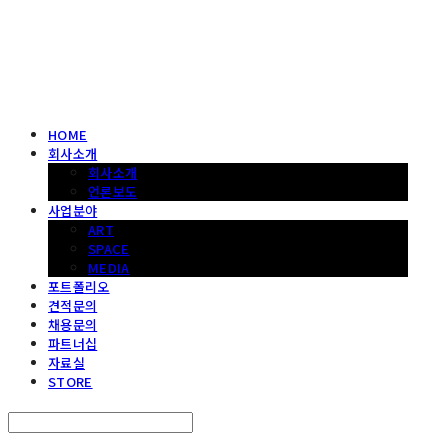
헤파이스토스웍스 조형물 전문 기업
HOME
회사소개
회사소개
언론보도
사업분야
ART
SPACE
MEDIA
포트폴리오
견적문의
채용문의
파트너십
자료실
STORE
Search
검색