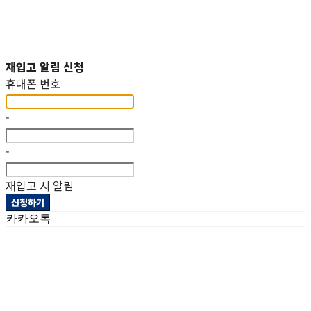
재입고 알림 신청
휴대폰 번호
-
-
재입고 시 알림
신청하기
카카오톡
상호: 헤파이스토스웍스주식회사 | 대표: 이두희 | 개인정보관리책임자: 이두희 | 전화: 070-8098-2099 |
이메일: hworks82@gmail.com
주소: 경기도 화성시 팔탄면 서해로 1322-10 1동, 2동 | 사업자등록번호:
297-86-01155
| 통신판매:
제
2023-화성팔탄-0093호
| 호스팅제공자: (주)식스샵