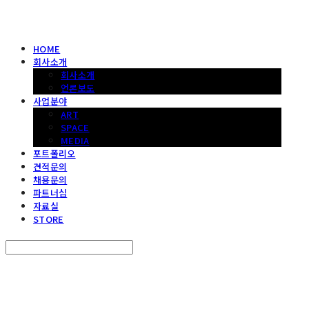
HOME
회사소개
회사소개
언론보도
사업분야
ART
SPACE
MEDIA
포트폴리오
견적문의
채용문의
파트너십
자료실
STORE
Search
검색
Log In
로그인
Cart
장바구니