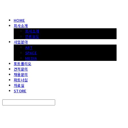
HOME
회사소개
회사소개
언론보도
사업분야
ART
SPACE
MEDIA
포트폴리오
견적문의
채용문의
파트너십
자료실
STORE
Search
검색
Log In
로그인
Cart
장바구니