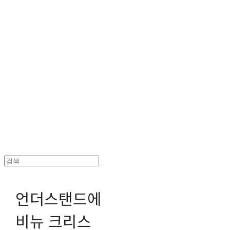
헤파이스토스웍스 조형물 전문 기업
언더스탠드에
비뉴 크리스