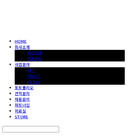
헤파이스토스웍스 조형물 전문 기업
HOME
회사소개
회사소개
언론보도
사업분야
ART
SPACE
MEDIA
포트폴리오
견적문의
채용문의
파트너십
자료실
STORE
Search
검색