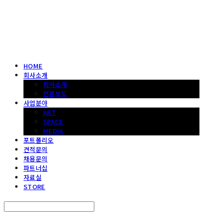
헤파이스토스웍스 조형물 전문 기업
HOME
회사소개
회사소개
언론보도
사업분야
ART
SPACE
MEDIA
포트폴리오
견적문의
채용문의
파트너십
자료실
STORE
Search
검색