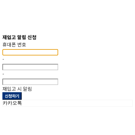
재입고 알림 신청
휴대폰 번호
-
-
재입고 시 알림
신청하기
카카오톡
상호: 헤파이스토스웍스주식회사 | 대표: 이두희 | 개인정보관리책임자: 이두희 | 전화: 070-8098-2099 |
이메일: hworks82@gmail.com
주소: 경기도 화성시 팔탄면 서해로 1322-10 1동, 2동 | 사업자등록번호:
297-86-01155
| 통신판매:
제