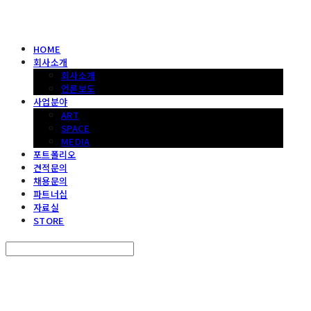
HOME
회사소개
회사소개
언론보도
사업분야
ART
SPACE
MEDIA
포트폴리오
견적문의
채용문의
파트너십
자료실
STORE
Search
검색
Log In
로그인
Cart
장바구니