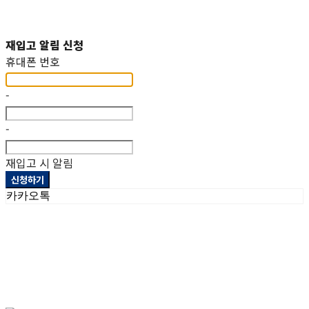
재입고 알림 신청
휴대폰 번호
-
-
재입고 시 알림
신청하기
카카오톡
상호: 헤파이스토스웍스주식회사 | 대표: 이두희 | 개인정보관리책임자: 이두희 | 전화: 070-8098-2099 |
이메일: hworks82@gmail.com
주소: 경기도 화성시 팔탄면 서해로 1322-10 1동, 2동 | 사업자등록번호:
297-86-01155
| 통신판매:
제
2023-화성팔탄-0093호
| 호스팅제공자: (주)식스샵