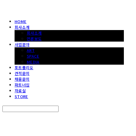
HOME
회사소개
회사소개
언론보도
사업분야
ART
SPACE
MEDIA
포트폴리오
견적문의
채용문의
파트너십
자료실
STORE
Search
검색
Log In
로그인
Cart
장바구니