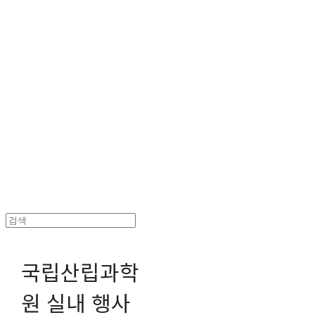
헤파이스토스웍스 조형물 전문 기업
국립산립과학
원 실내 행사