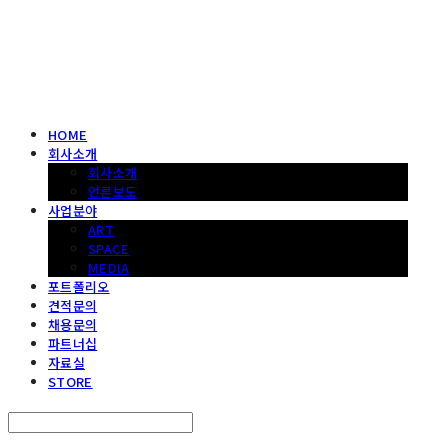
헤파이스토스웍스 조형물 전문 기업
HOME
회사소개
회사소개
언론보도
사업분야
ART
SPACE
MEDIA
포트폴리오
견적문의
채용문의
파트너십
자료실
STORE
Search
검색