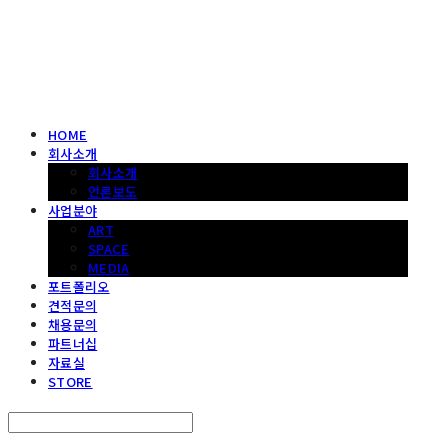
헤파이스토스웍스 조형물 전문 기업
HOME
회사소개
회사소개
언론보도
사업분야
ART
SPACE
MEDIA
포트폴리오
견적문의
채용문의
파트너십
자료실
STORE
Search
검색