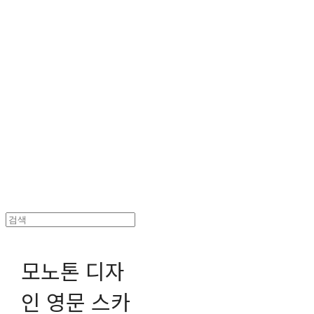
헤파이스토스웍스 조형물 전문 기업
모노톤 디자
인 영문 스카