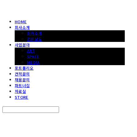
HOME
회사소개
회사소개
언론보도
사업분야
ART
SPACE
MEDIA
포트폴리오
견적문의
채용문의
파트너십
자료실
STORE
Search
검색
Log In
로그인
Cart
장바구니