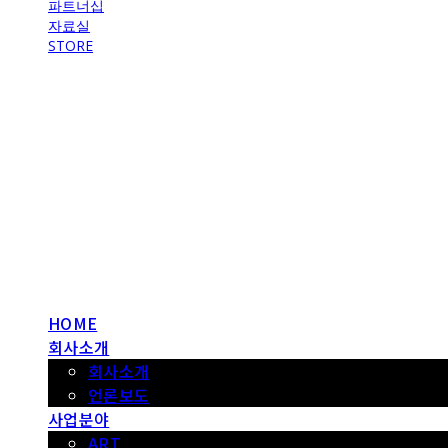
파트너십
자료실
STORE
헤파이스토스웍스 조형물 전문 기업
HOME
회사소개
회사소개
언론보도
사업분야
ART