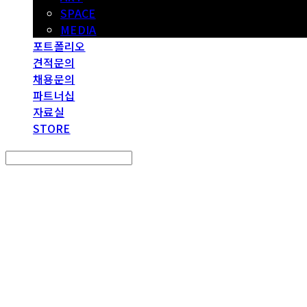
SPACE
MEDIA
포트폴리오
견적문의
채용문의
파트너십
자료실
STORE
Search
검색
Log In
로그인
Cart
장바구니