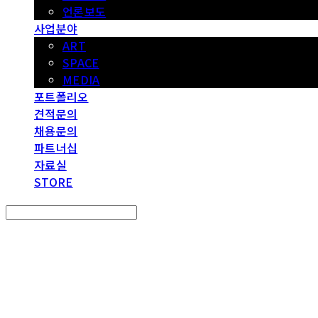
언론보도
사업분야
ART
SPACE
MEDIA
포트폴리오
견적문의
채용문의
파트너십
자료실
STORE
Search
검색
Log In
로그인
Cart
장바구니