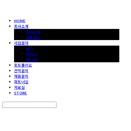
HOME
회사소개
회사소개
언론보도
사업분야
ART
SPACE
MEDIA
포트폴리오
견적문의
채용문의
파트너십
자료실
STORE
Search
검색
Log In
로그인
Cart
장바구니