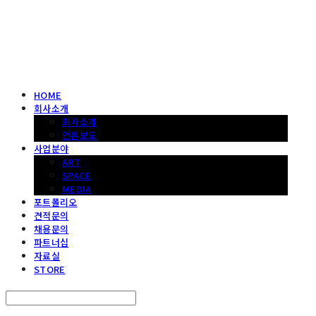
헤파이스토스웍스 조형물 전문 기업
HOME
회사소개
회사소개
언론보도
사업분야
ART
SPACE
MEDIA
포트폴리오
견적문의
채용문의
파트너십
자료실
STORE
Search
검색