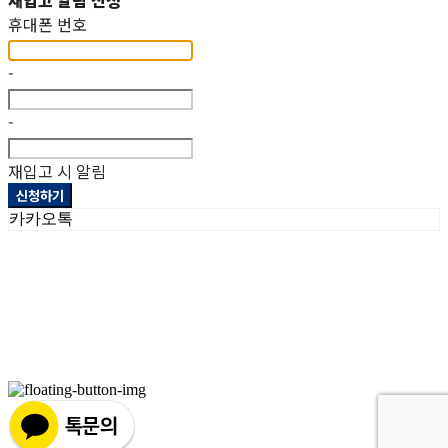
재입고 알림 신청
휴대폰 번호
-
-
재입고 시 알림
신청하기
카카오톡
상호: 헤파이스토스웍스주식회사 | 대표: 이두희 | 개인정보관리책임자: 이두희 | 전화: 070-8098-2099 |
이메일: hworks82@gmail.com
주소: 경기도 화성시 팔탄면 서해로 1322-10 1동, 2동 | 사업자등록번호:
297-86-01155
| 통신판매:
제
2023-화성팔탄-0093호
| 호스팅제공자: (주)식스샵