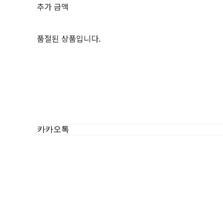
추가 금액
품절된 상품입니다.
카카오톡