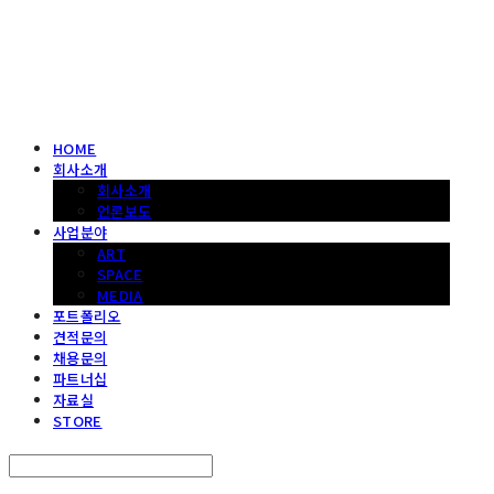
헤파이스토스웍스 조형물 전문 기업
HOME
회사소개
회사소개
언론보도
사업분야
ART
SPACE
MEDIA
포트폴리오
견적문의
채용문의
파트너십
자료실
STORE
Search
검색