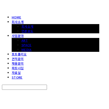
HOME
회사소개
회사소개
언론보도
사업분야
ART
SPACE
MEDIA
포트폴리오
견적문의
채용문의
파트너십
자료실
STORE
Search
검색
Log In
로그인
Cart
장바구니