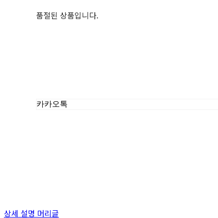
품절된 상품입니다.
카카오톡
상세 설명 머리글