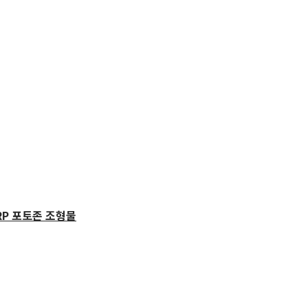
RP 포토존 조형물